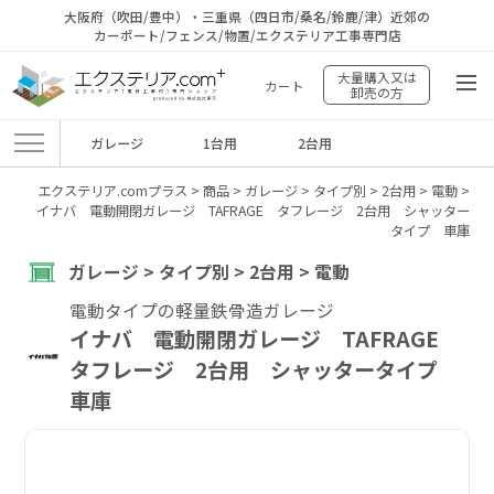
大阪府（吹田/豊中）・三重県（四日市/桑名/鈴鹿/津）近郊の
カーポート/フェンス/物置/エクステリア工事専門店
大量購入又は
カート
卸売の方
ガレージ
1台用
2台用
エクステリア.comプラス
>
商品
>
ガレージ
>
タイプ別
>
2台用
>
電動
>
イナバ 電動開閉ガレージ TAFRAGE タフレージ 2台用 シャッター
タイプ 車庫
ガレージ > タイプ別 > 2台用 > 電動
電動タイプの軽量鉄骨造ガレージ
イナバ 電動開閉ガレージ TAFRAGE
タフレージ 2台用 シャッタータイプ
車庫