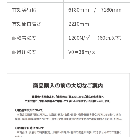
有効奥行幅
6180ｍｍ / 7180ｍｍ
有効開口高さ
2210ｍｍ
耐積雪強度
1200N/㎡ （60㎝以下）
耐風圧強度
V0＝38ｍ/ｓ