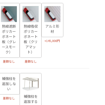
熱線遮断
熱線吸収
アルミ形
ポリカー
ポリカー
材
ボネート
ボネート
+145,000円
板（グレ
板（クリ
ースモー
アマッ
ク）
ト）
差額なし
差額なし
補強柱を
追加しな
い
補強柱を
差額なし
追加する