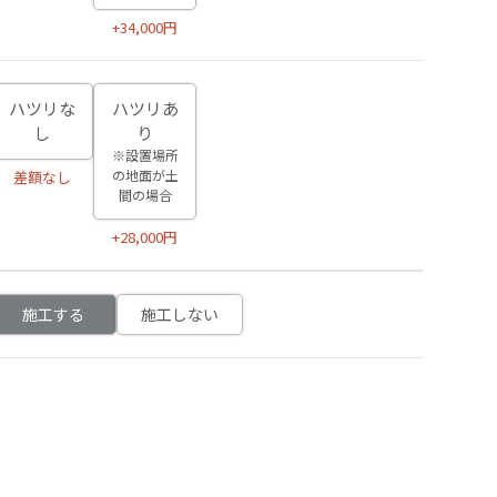
+34,000円
ハツリな
ハツリあ
し
り
※設置場所
の地面が土
差額なし
間の場合
+28,000円
施工する
施工しない