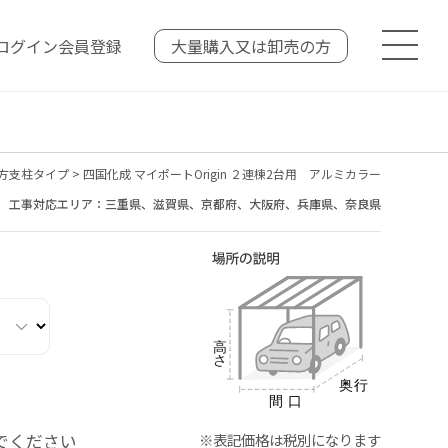
ログイン
会員登録
大量購入又は
卸売の方
方支柱タイプ
>
四国化成 マイポートOrigin ２連棟2台用 アルミカラー
工事対応エリア：三重県、滋賀県、京都府、大阪府、兵庫県、奈良県
でください
※表記価格は税別になります