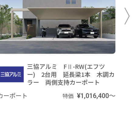
三協アルミ FⅡ-RW(エフツ
ー) 2台用 延長梁1本 木調カ
ラー 両側支持カーポート
カーポート
¥1,016,400～
カー
特価