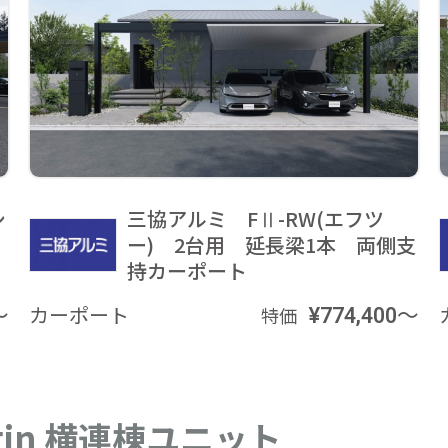
シ
三協アルミ FⅡ-RW(エフツ
ー) 2台用 延長梁1本 両側支
持カーポート
～
カーポート
¥774,400～
特価
gin 横連棟ユニット