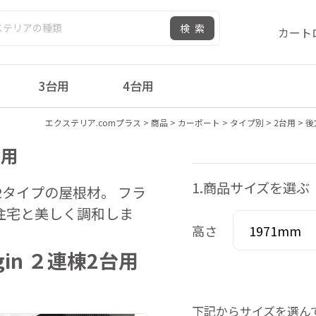
検索
カート
3台用
4台用
エクステリア.comプラス
>
商品
>
カーポート
>
タイプ別
>
2台用
>
後
台用
1.商品サイズを選ぶ
2タイプの屋根材。 フラ
住宅と美しく調和しま
高さ
gin ２連棟2台用
下記からサイズを選ん