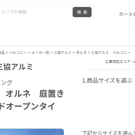
検索
カート
商品
>
バルコニー
>
メーカー別
>
三協アルミ
>
オルネ
>
三協アルミ バルコニー 
工事対応エリア：
 三協アルミ
1.商品サイズを選ぶ
ビング
 オルネ 庭置き
ドオープンタイ
下記からサイズを選ん