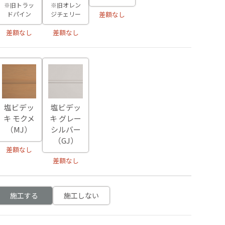
※旧トラッ
※旧オレン
ドパイン
ジチェリー
差額なし
差額なし
差額なし
塩ビデッ
塩ビデッ
キ モクメ
キ グレー
（MJ）
シルバー
（GJ）
差額なし
差額なし
施工する
施工しない