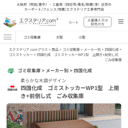
大阪府（吹田/豊中）・三重県（四日市/桑名/鈴鹿/津）近郊の
カーポート/フェンス/物置/エクステリア工事専門店
大量購入又は
カート
卸売の方
ゴミ収集庫
大型
小型
エクステリア.comプラス
>
商品
>
ゴミ収集庫
>
メーカー別
>
四国化成
>
ゴミストッカー
>
四国化成 ゴミストッカーWP1型 上開き+前倒し式
ごみ収集庫
ゴミ収集庫 > メーカー別 > 四国化成
柔らかな木調デザイン
四国化成 ゴミストッカーWP1型 上開
き+前倒し式 ごみ収集庫