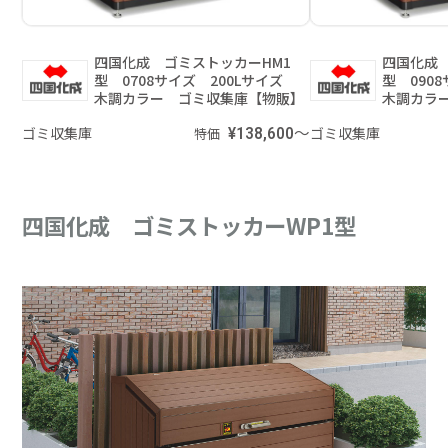
四国化成 ゴミストッカーHM1
四国化成 
型 0708サイズ 200Lサイズ
型 090
木調カラー ゴミ収集庫【物販】
木調カラ
ゴミ収集庫
¥138,600～
ゴミ収集庫
特価
四国化成 ゴミストッカーWP1型