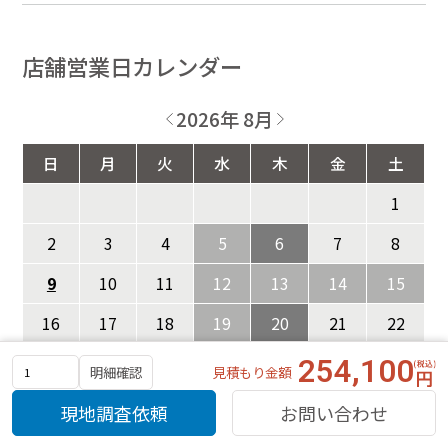
店舗営業日カレンダー
2026年 8月
日
月
火
水
木
金
土
1
2
3
4
5
6
7
8
9
10
11
12
13
14
15
16
17
18
19
20
21
22
254,100
23
24
25
26
27
28
29
見積もり金額
明細確認
30
31
現地調査依頼
お問い合わせ