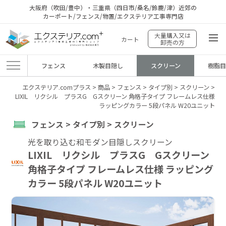
大阪府（吹田/豊中）・三重県（四日市/桑名/鈴鹿/津）近郊の
カーポート/フェンス/物置/エクステリア工事専門店
大量購入又は
カート
卸売の方
フェンス
木製目隠し
スクリーン
樹脂
エクステリア.comプラス
>
商品
>
フェンス
>
タイプ別
>
スクリーン
>
LIXIL リクシル プラスG Gスクリーン 角格子タイプ フレームレス仕様
ラッピングカラー 5段パネル W20ユニット
フェンス > タイプ別 > スクリーン
光を取り込む和モダン目隠しスクリーン
LIXIL リクシル プラスG Gスクリーン
角格子タイプ フレームレス仕様 ラッピング
カラー 5段パネル W20ユニット