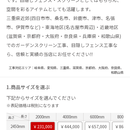
です。目隠しフェンス・スクリーンとしてはもちろん、
空間を彩るアイテムとしても活躍します。
三重県近郊(四日市市、桑名市、鈴鹿市、津市、名張
市、伊賀市など)・東海地区(名古屋市周辺)・近畿地区
(滋賀県・京都府・大阪府・奈良県・兵庫県・和歌山県)
でのガーデンスクリーン工事、目隠しフェンス工事な
ら、信頼と実績の当店にお任せください!!
工事対応エリア：岐阜県、愛知県、三重県、滋賀県、京都府、大阪府、奈良県、
和歌山県
1.商品サイズを選ぶ
下記からサイズを選んでください
※表記価格は税別になります
長さ
2000mm
4000mm
6000mm
8000m
高さ
￥231,000
￥444,000
￥657,000
￥868,0
2450mm