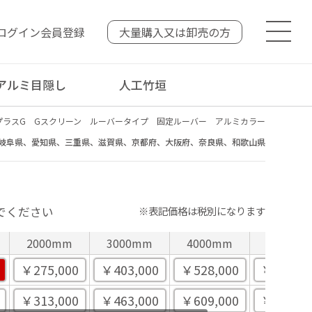
ログイン
会員登録
大量購入又は
卸売の方
アルミ目隠し
人工竹垣
ル プラスG Gスクリーン ルーバータイプ 固定ルーバー アルミカラー
岐阜県、愛知県、三重県、滋賀県、京都府、大阪府、奈良県、和歌山県
でください
※表記価格は税別になります
2000mm
3000mm
4000mm
5000m
￥275,000
￥403,000
￥528,000
￥656,00
￥313,000
￥463,000
￥609,000
￥758,00