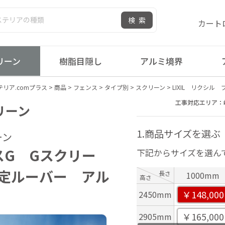
検索
カート
リーン
樹脂目隠し
アルミ境界
リア.comプラス
>
商品
>
フェンス
>
タイプ別
>
スクリーン
>
LIXIL リクシ
工事対応エリア：
クリーン
1.商品サイズを選ぶ
ーン
スG Gスクリー
下記からサイズを選ん
定ルーバー アル
長さ
1000mm
高さ
￥148,000
2450mm
￥165,000
2905mm