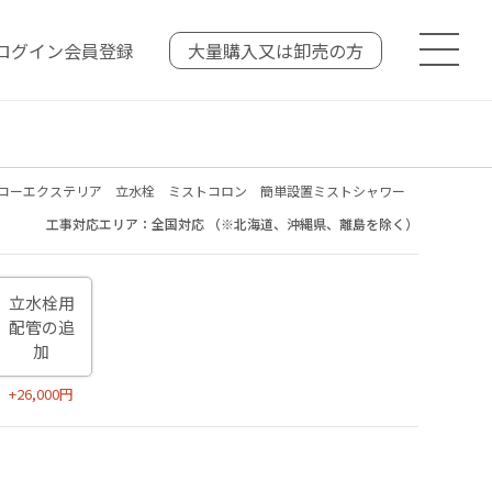
ログイン
会員登録
大量購入又は
卸売の方
コーエクステリア 立水栓 ミストコロン 簡単設置ミストシャワー
工事対応エリア：全国対応 （※北海道、沖縄県、離島を除く）
立水栓用
配管の追
加
+26,000円