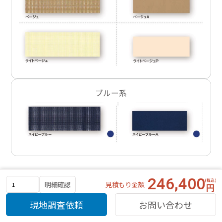
ブルー系
キャンバスカラーバリエーション
246,400
見積もり金額
明細確認
スクリーンカラーとは異なるカラー・柄のキャンバスと
現地調査依頼
お問い合わせ
コーディネートいただくことも可能です