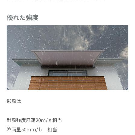
優れた強度
彩風は
耐風強度風速20ｍ/ｓ相当
降雨量50ｍｍ/ｈ 相当