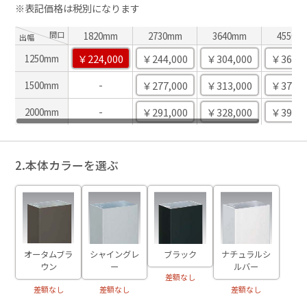
※表記価格は税別になります
間口
1820mm
2730mm
3640mm
4550m
出幅
￥224,000
￥244,000
￥304,000
￥365,0
1250mm
-
￥277,000
￥313,000
￥375,0
1500mm
-
￥291,000
￥328,000
￥394,0
2000mm
2.本体カラーを選ぶ
ブラック
オータムブラ
シャイングレ
ナチュラルシ
ウン
ー
ルバー
差額なし
差額なし
差額なし
差額なし