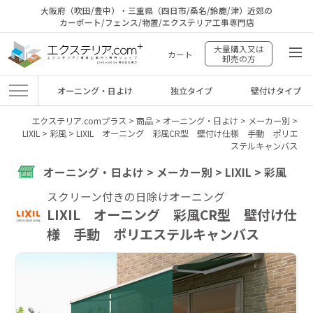
大阪府（吹田/豊中）・三重県（四日市/桑名/鈴鹿/津）近郊の
カーポート/フェンス/物置/エクステリア工事専門店
大量購入又は
カート
卸売の方
オーニング・日よけ
独立タイプ
壁付けタイプ
エクステリア.comプラス
>
商品
>
オーニング・日よけ
>
メーカー別
>
LIXIL
>
彩風
>
LIXIL オーニング 彩風CR型 壁付け仕様 手動 ポリエ
ステルキャンバス
オーニング・日よけ > メーカー別 > LIXIL > 彩風
スクリーン付きの日除けオーニング
LIXIL オーニング 彩風CR型 壁付け仕
様 手動 ポリエステルキャンバス