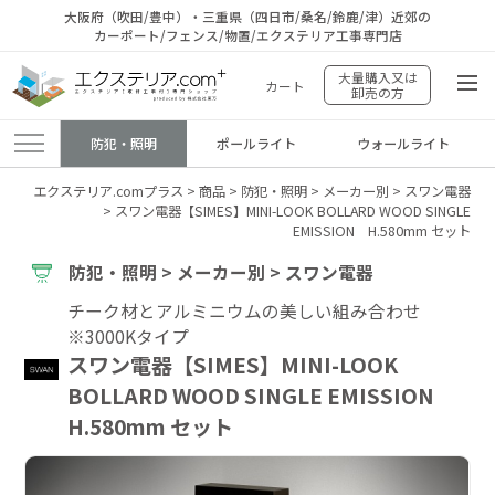
大阪府（吹田/豊中）・三重県（四日市/桑名/鈴鹿/津）近郊の
カーポート/フェンス/物置/エクステリア工事専門店
大量購入又は
カート
卸売の方
防犯・照明
ポールライト
ウォールライト
エクステリア.comプラス
>
商品
>
防犯・照明
>
メーカー別
>
スワン電器
>
スワン電器【SIMES】MINI-LOOK BOLLARD WOOD SINGLE
EMISSION H.580mm セット
防犯・照明 > メーカー別 > スワン電器
チーク材とアルミニウムの美しい組み合わせ
※3000Kタイプ
スワン電器【SIMES】MINI-LOOK
BOLLARD WOOD SINGLE EMISSION
H.580mm セット