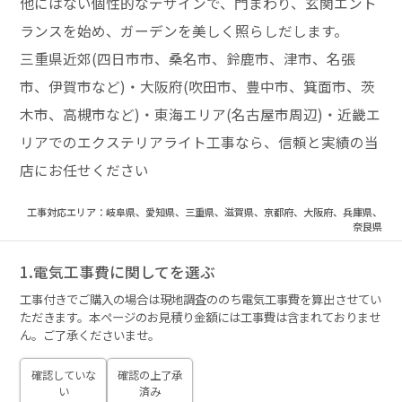
他にはない個性的なデザインで、門まわり、玄関エント
ランスを始め、ガーデンを美しく照らしだします。
三重県近郊(四日市市、桑名市、鈴鹿市、津市、名張
市、伊賀市など)・大阪府(吹田市、豊中市、箕面市、茨
木市、高槻市など)・東海エリア(名古屋市周辺)・近畿エ
リアでのエクステリアライト工事なら、信頼と実績の当
店にお任せください
工事対応エリア：岐阜県、愛知県、三重県、滋賀県、京都府、大阪府、兵庫県、
奈良県
1.電気工事費に関してを選ぶ
工事付きでご購入の場合は現地調査ののち電気工事費を算出させてい
ただきます。本ページのお見積り金額には工事費は含まれておりませ
ん。ご了承くださいませ。
確認していな
確認の上了承
い
済み