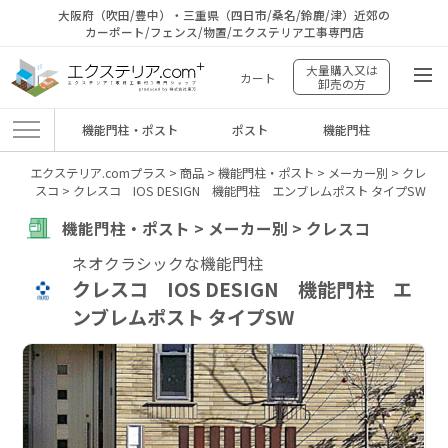
大阪府（吹田/豊中）・三重県（四日市/桑名/鈴鹿/津）近郊の
カーポート/フェンス/物置/エクステリア工事専門店
大量購入又は
カート
卸売の方
機能門柱・ポスト
ポスト
機能門柱
エクステリア.comプラス
>
商品
>
機能門柱・ポスト
>
メーカー別
>
クレ
スコ
>
クレスコ IOS DESIGN 機能門柱 エンブレムポスト タイプSW
機能門柱・ポスト > メーカー別 > クレスコ
ネオクラシックな機能門柱
クレスコ IOS DESIGN 機能門柱 エ
ンブレムポスト タイプSW