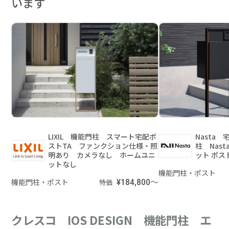
います
LIXIL 機能門柱 スマート宅配ポ
Nasta
ストTA ファンクション仕様・照
柱 Nast
明あり カメラなし ホームユニ
ット ポス
ットなし
機能門柱・ポスト
機能門柱・ポスト
¥184,800～
特価
クレスコ IOS DESIGN 機能門柱 エ