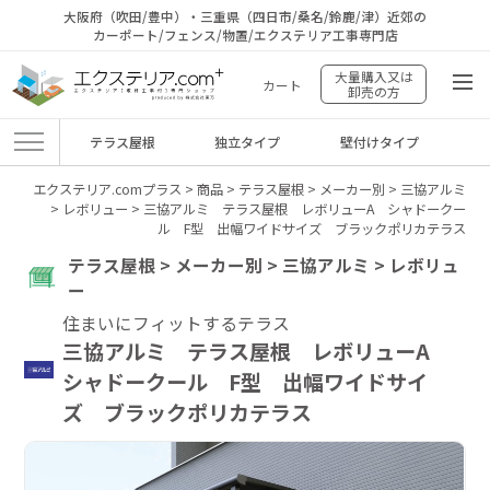
大阪府（吹田/豊中）・三重県（四日市/桑名/鈴鹿/津）近郊の
カーポート/フェンス/物置/エクステリア工事専門店
大量購入又は
カート
卸売の方
テラス屋根
独立タイプ
壁付けタイプ
エクステリア.comプラス
>
商品
>
テラス屋根
>
メーカー別
>
三協アルミ
>
レボリュー
>
三協アルミ テラス屋根 レボリューA シャドークー
ル F型 出幅ワイドサイズ ブラックポリカテラス
テラス屋根 > メーカー別 > 三協アルミ > レボリュ
ー
住まいにフィットするテラス
三協アルミ テラス屋根 レボリューA
シャドークール F型 出幅ワイドサイ
ズ ブラックポリカテラス