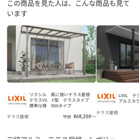
この商品を見た人は、こんな商品も見て
います
リクシル 風に強いテラス屋根
LIXIL
テラスVS F型 テラスタイプ
アルミカ
標準仕様 900タイプ
テラス屋根
テラス屋根
¥68,200～
特価