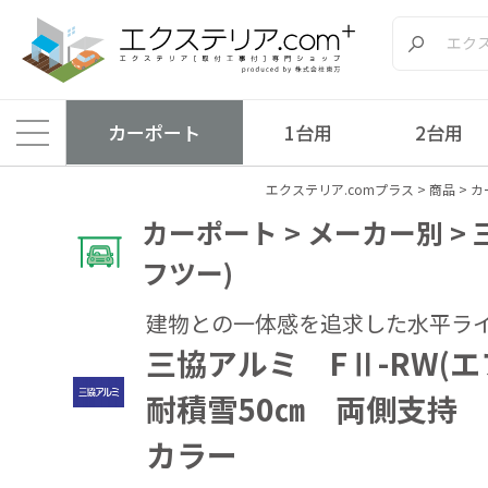
カーポート
1台用
2台用
エクステリア.comプラス
>
商品
>
カ
カーポート > メーカー別 > 
フツー)
建物との一体感を追求した水平ラ
三協アルミ FⅡ-RW(
耐積雪50㎝ 両側支持
カラー