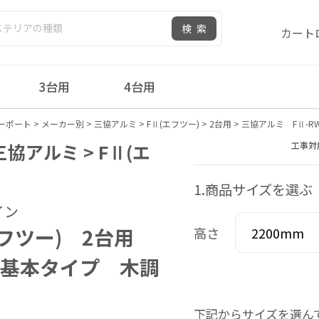
検索
カート
3台用
4台用
ーポート
>
メーカー別
>
三協アルミ
>
FⅡ(エフツー)
>
2台用
>
三協アルミ FⅡ-R
三協アルミ > FⅡ(エ
工事対
1.商品サイズを選ぶ
イン
エフツー) 2台用
高さ
 基本タイプ 木調
下記からサイズを選ん