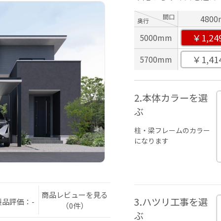
間口
480
奥行
￥1,24
5000mm
￥1,41
5700mm
2.本体カラーを選
ぶ
柱・梁フレームのカラー
になります
商品レビューを見る
3.ハツリ工事を選
製品評価：-
（0件）
ぶ