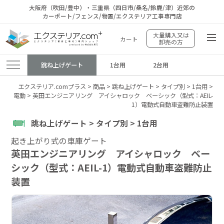
大阪府（吹田/豊中）・三重県（四日市/桑名/鈴鹿/津）近郊の
カーポート/フェンス/物置/エクステリア工事専門店
大量購入又は
カート
卸売の方
跳ね上げゲート
1台用
2台用
エクステリア.comプラス
>
商品
>
跳ね上げゲート
>
タイプ別
>
1台用
>
電動
>
英田エンジニアリング アイシャロック ベーシック（型式：AEIL-
1）電動式自動車盗難防止装置
跳ね上げゲート > タイプ別 > 1台用
起き上がり式の車庫ゲート
英田エンジニアリング アイシャロック ベー
シック（型式：AEIL-1）電動式自動車盗難防止
装置