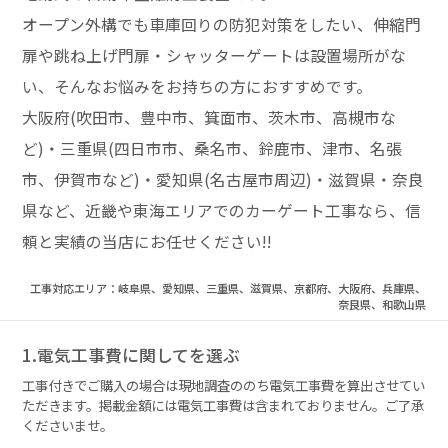
オープン外構でも車庫回りの防犯対策をしたい、伸縮門
扉や跳ね上げ門扉・シャッターゲートは設置場所がな
い、そんなお悩みをお持ちの方におすすめです。
大阪府(吹田市、豊中市、箕面市、茨木市、高槻市な
ど)・三重県(四日市市、桑名市、鈴鹿市、津市、名張
市、伊賀市など)・愛知県(名古屋市周辺)・滋賀県・奈良
県など、近畿や東海エリアでのカーゲート工事なら、信
頼と実績の当店にお任せください!!
工事対応エリア：岐阜県、愛知県、三重県、滋賀県、京都府、大阪府、兵庫県、
奈良県、和歌山県
1.電気工事費に関してを選ぶ
工事付きでご購入の場合は現地調査ののち電気工事費を算出させてい
ただきます。掲載金額には電気工事費は含まれておりません。ご了承
くださいませ。