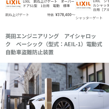
LIXIL
LIXIL 跳ね上げゲート オーバー
ルシャッタ
ドアS1型 1台用 電動 標準
台用［ア
跳ね上げゲート
¥378,400～
特価
シャッターゲート
英田エンジニアリング アイシャロッ
ク ベーシック（型式：AEIL-1）電動式
自動車盗難防止装置