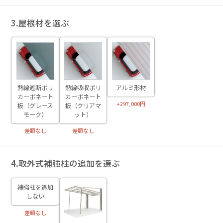
3.屋根材を選ぶ
熱線遮断ポリ
熱線吸収ポリ
アルミ形材
カーボネート
カーボネート
+297,000円
板（グレース
板（クリアマ
モーク）
ット）
差額なし
差額なし
4.取外式補強柱の追加を選ぶ
補強柱を追加
しない
差額なし