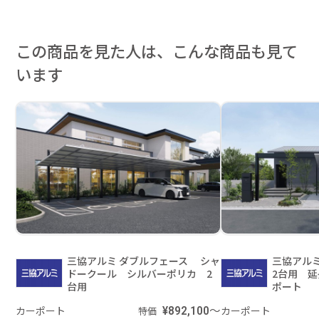
この商品を見た人は、こんな商品も見て
います
三協アルミ ダブルフェース シャ
三協アルミ
ドークール シルバーポリカ 2
2台用 
台用
ポート
カーポート
¥892,100～
カーポート
特価