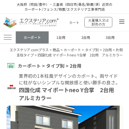
大阪府（吹田/豊中）・三重県（四日市/桑名/鈴鹿/津）近郊の
カーポート/フェンス/物置/エクステリア工事専門店
大量購入又は
カート
卸売の方
カーポート
1台用
2台用
3台用
エクステリア.comプラス
>
商品
>
カーポート
>
タイプ別
>
2台用
>
片側
支柱タイプ
>
四国化成 マイポートneo Y合掌 2台用 アルミカラー
カーポート > タイプ別 > 2台用
業界初の1本柱風デザインのカポート。両サイド
に柱がないシンプルな開放感と使い勝手の良さ。
四国化成 マイポートneo Y合掌 2台用
アルミカラー