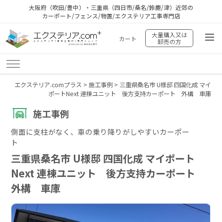
大阪府（吹田/豊中）・三重県（四日市/桑名/鈴鹿/津）近郊の
カーポート/フェンス/物置/エクステリア工事専門店
大量購入又は
カート
卸売の方
エクステリア.comプラス
>
施工事例
>
三重県桑名市 U様邸 四国化成 マイ
ポートNext 連棟ユニット 後方支持カーポート 外構 車庫
施工事例
側面に支柱がなく、車の乗り降りがしやすいカーポー
ト
三重県桑名市 U様邸 四国化成 マイポート
Next 連棟ユニット 後方支持カーポート
外構 車庫