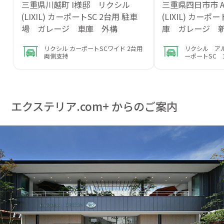
三重県川越町 I様邸 リクシル
三重県四日市市 
(LIXIL) カーポートSC 2台用 駐車
(LIXIL) カーポ
場 ガレージ 車庫 外構
庫 ガレージ 
リクシル カーポートSCワイド 2台用
リクシル ア
両側支持
ーポートSC 
エクステリア.com+ からのご案内