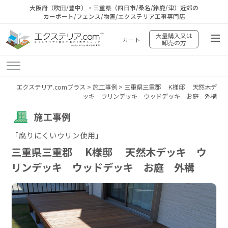
大阪府（吹田/豊中）・三重県（四日市/桑名/鈴鹿/津）近郊の
カーポート/フェンス/物置/エクステリア工事専門店
大量購入又は
カート
卸売の方
エクステリア.comプラス
>
施工事例
>
三重県三重郡 K様邸 天然木デ
ッキ ウリンデッキ ウッドデッキ お庭 外構
施工事例
「腐りにくいウリン使用」
三重県三重郡 K様邸 天然木デッキ ウ
リンデッキ ウッドデッキ お庭 外構