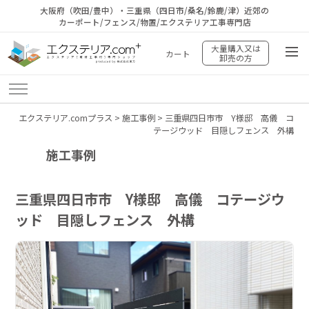
大阪府（吹田/豊中）・三重県（四日市/桑名/鈴鹿/津）近郊の
カーポート/フェンス/物置/エクステリア工事専門店
大量購入又は
カート
卸売の方
エクステリア.comプラス
>
施工事例
>
三重県四日市市 Y様邸 高儀 コ
テージウッド 目隠しフェンス 外構
施工事例
三重県四日市市 Y様邸 高儀 コテージウ
ッド 目隠しフェンス 外構