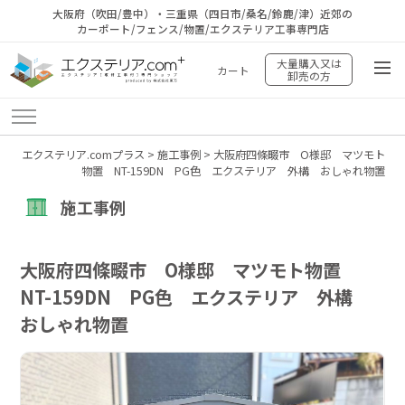
大阪府（吹田/豊中）・三重県（四日市/桑名/鈴鹿/津）近郊の
カーポート/フェンス/物置/エクステリア工事専門店
大量購入又は
カート
卸売の方
エクステリア.comプラス
>
施工事例
>
大阪府四條畷市 O様邸 マツモト
物置 NT-159DN PG色 エクステリア 外構 おしゃれ物置
施工事例
大阪府四條畷市 O様邸 マツモト物置
NT-159DN PG色 エクステリア 外構
おしゃれ物置