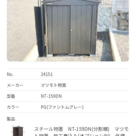
No.
24151
メーカー
マツモト物置
型番
NT-159DN
カラー
PG(ファントムグレー)
製品
スチール物置 NT-159DN(分割棚) マツモ
ト物置 施工費込み(オプション別) 外構