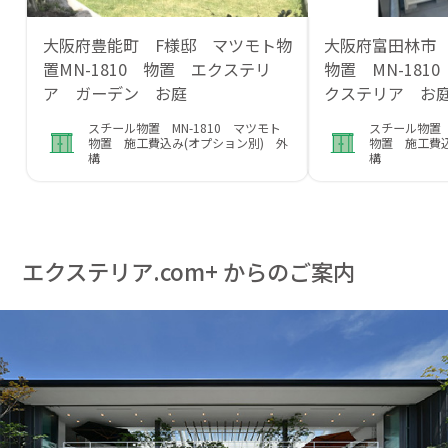
大阪府豊能町 F様邸 マツモト物
大阪府富田林市
置MN-1810 物置 エクステリ
物置 MN-181
ア ガーデン お庭
クステリア お
スチール物置 MN-1810 マツモト
スチール物置 
物置 施工費込み(オプション別) 外
物置 施工費込
構
構
エクステリア.com+ からのご案内