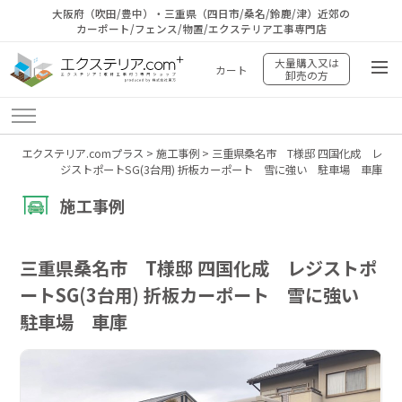
大阪府（吹田/豊中）・三重県（四日市/桑名/鈴鹿/津）近郊の
カーポート/フェンス/物置/エクステリア工事専門店
大量購入又は
カート
卸売の方
エクステリア.comプラス
>
施工事例
>
三重県桑名市 T様邸 四国化成 レ
ジストポートSG(3台用) 折板カーポート 雪に強い 駐車場 車庫
施工事例
三重県桑名市 T様邸 四国化成 レジストポ
ートSG(3台用) 折板カーポート 雪に強い
駐車場 車庫