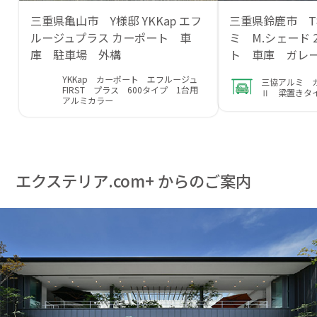
三重県亀山市 Y様邸 YKKap エフ
三重県鈴鹿市 T
ルージュプラス カーポート 車
ミ M.シェード 
庫 駐車場 外構
ト 車庫 ガレ
YKKap カーポート エフルージュ
三協アルミ 
FIRST プラス 600タイプ 1台用
Ⅱ 梁置きタ
アルミカラー
エクステリア.com+ からのご案内