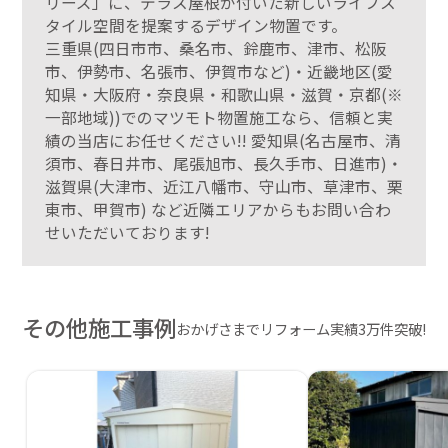
リーズ」に、テラス屋根が付いた新しいライフス
タイル空間を提案するデザイン物置です。
三重県(四日市市、桑名市、鈴鹿市、津市、松阪
市、伊勢市、名張市、伊賀市など)・近畿地区(愛
知県・大阪府・奈良県・和歌山県・滋賀・京都(※
一部地域))でのマツモト物置施工なら、信頼と実
績の当店にお任せください!! 愛知県(名古屋市、清
須市、春日井市、尾張旭市、長久手市、日進市)・
滋賀県(大津市、近江八幡市、守山市、草津市、栗
東市、甲賀市) など近隣エリアからもお問い合わ
せいただいております!
その他施工事例
おかげさまでリフォーム実績3万件突破!