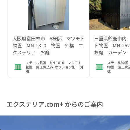
大阪府富田林市 A様邸 マツモト
三重県鈴鹿市内
物置 MN-1810 物置 外構 エ
ト物置 MN-2
クステリア お庭
お庭 ガーデン
スチール物置 MN-1810 マツモト
スチール物置 
物置 施工費込み(オプション別) 外
物置 施工費込
構
構
エクステリア.com+ からのご案内