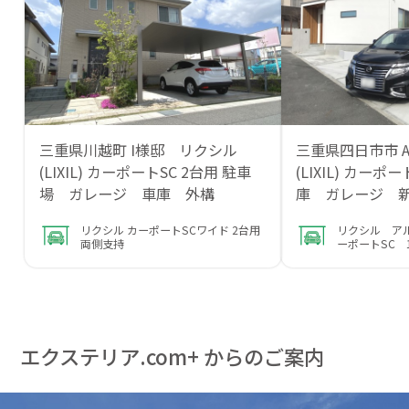
三重県川越町 I様邸 リクシル
三重県四日市市 
(LIXIL) カーポートSC 2台用 駐車
(LIXIL) カーポ
場 ガレージ 車庫 外構
庫 ガレージ 
リクシル カーポートSCワイド 2台用
リクシル ア
両側支持
ーポートSC 
エクステリア.com+ からのご案内