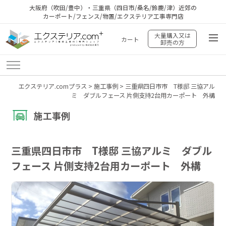
大阪府（吹田/豊中）・三重県（四日市/桑名/鈴鹿/津）近郊の
カーポート/フェンス/物置/エクステリア工事専門店
大量購入又は
カート
卸売の方
エクステリア.comプラス
>
施工事例
>
三重県四日市市 T様邸 三協アル
ミ ダブルフェース 片側支持2台用カーポート 外構
施工事例
三重県四日市市 T様邸 三協アルミ ダブル
フェース 片側支持2台用カーポート 外構