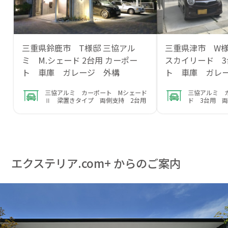
三重県鈴鹿市 T様邸 三協アル
三重県津市 W
ミ M.シェード 2台用 カーポー
スカイリード 
ト 車庫 ガレージ 外構
ト 車庫 ガレ
三協アルミ カーポート Mシェード
三協アルミ 
Ⅱ 梁置きタイプ 両側支持 2台用
ド 3台用 
エクステリア.com+ からのご案内