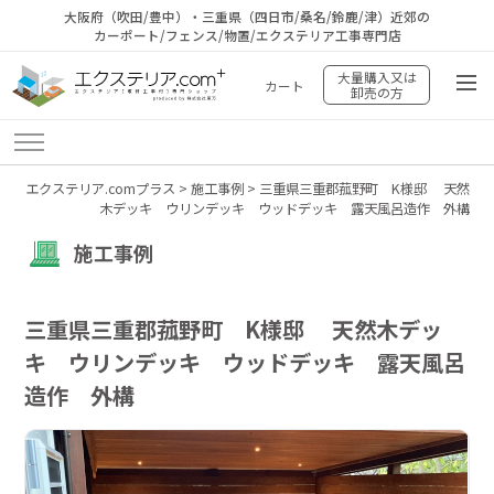
大阪府（吹田/豊中）・三重県（四日市/桑名/鈴鹿/津）近郊の
カーポート/フェンス/物置/エクステリア工事専門店
大量購入又は
カート
卸売の方
エクステリア.comプラス
>
施工事例
>
三重県三重郡菰野町 K様邸 天然
木デッキ ウリンデッキ ウッドデッキ 露天風呂造作 外構
施工事例
三重県三重郡菰野町 K様邸 天然木デッ
キ ウリンデッキ ウッドデッキ 露天風呂
造作 外構