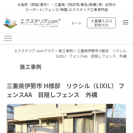
大阪府（吹田/豊中）・三重県（四日市/桑名/鈴鹿/津）近郊の
カーポート/フェンス/物置/エクステリア工事専門店
大量購入又は
カート
卸売の方
エクステリア.comプラス
>
施工事例
>
三重県伊勢市 H様邸 リクシル
（LIXIL） フェンスAA 目隠しフェンス 外構
施工事例
三重県伊勢市 H様邸 リクシル（LIXIL） フ
ェンスAA 目隠しフェンス 外構