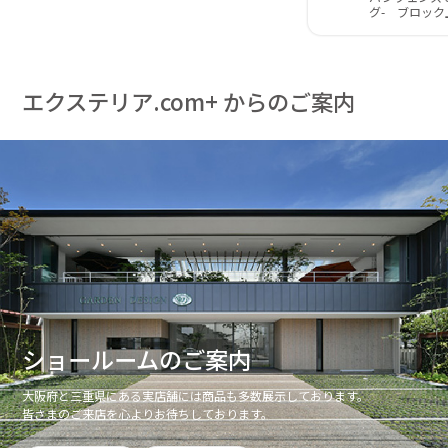
グ- ブロック
エクステリア.com+ からのご案内
ショールームのご案内
大阪府と三重県にある実店舗には商品も多数展示しております。
皆さまのご来店を心よりお待ちしております。