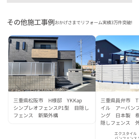
その他施工事例
おかげさまでリフォーム実績3万件突破!
三重県松阪市 H様邸 YKKap
三重県員弁市 
シンプレオフェンスP1型 目隠し
イル アーバン
フェンス 新築外構
ング 日本製 
隠しフェンス 
エクスタイル
バンフェンス S