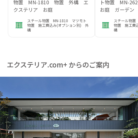
物置 MN-1810 物置 外構 エ
ト物置 MN-2
クステリア お庭
お庭 ガーデン
スチール物置 MN-1810 マツモト
スチール物置 
物置 施工費込み(オプション別) 外
物置 施工費込
構
構
エクステリア.com+ からのご案内