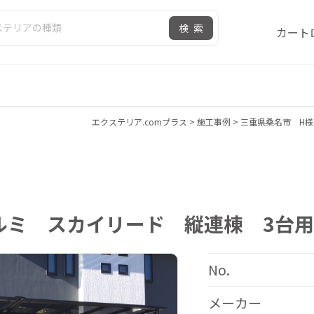
検索
カート
エクステリア.comプラス
>
施工事例
>
三重県桑名市 H様
ルミ スカイリード 縦連棟 3台
No.
メーカー