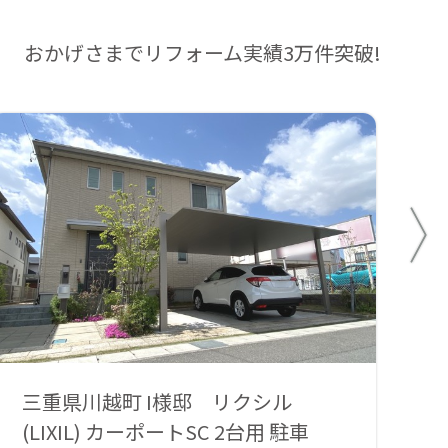
おかげさまでリフォーム実績3万件突破!
三重県川越町 I様邸 リクシル
三
(LIXIL) カーポートSC 2台用 駐車
(