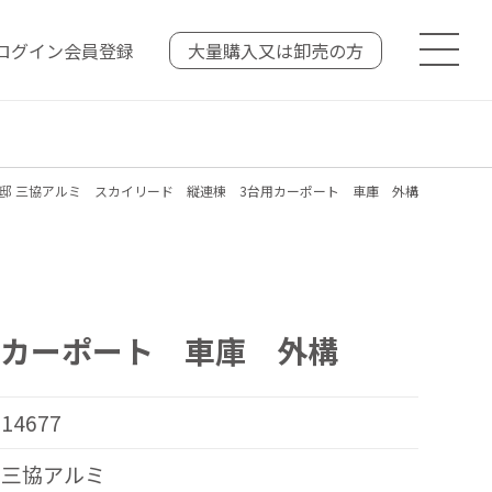
ログイン
会員登録
大量購入又は
卸売の方
邸 三協アルミ スカイリード 縦連棟 3台用カーポート 車庫 外構
用カーポート 車庫 外構
14677
三協アルミ