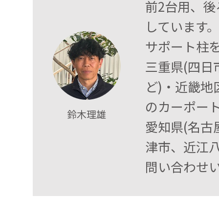
前2台用、後
しています
サポート柱
三重県(四
ど)・近畿地
のカーポート
鈴木理雄
愛知県(名古
津市、近江
問い合わせい