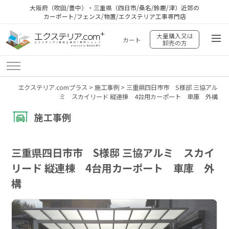
大阪府（吹田/豊中）・三重県（四日市/桑名/鈴鹿/津）近郊の
カーポート/フェンス/物置/エクステリア工事専門店
大量購入又は
カート
卸売の方
エクステリア.comプラス
>
施工事例
>
三重県四日市市 S様邸 三協アル
ミ スカイリード 縦連棟 4台用カーポート 車庫 外構
施工事例
三重県四日市市 S様邸 三協アルミ スカイ
リード 縦連棟 4台用カーポート 車庫 外
構