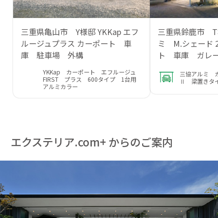
三重県亀山市 Y様邸 YKKap エフ
三重県鈴鹿市 T
ルージュプラス カーポート 車
ミ M.シェード 
庫 駐車場 外構
ト 車庫 ガレ
YKKap カーポート エフルージュ
三協アルミ 
FIRST プラス 600タイプ 1台用
Ⅱ 梁置きタ
アルミカラー
エクステリア.com+ からのご案内