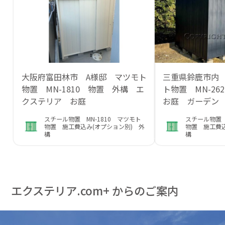
大阪府富田林市 A様邸 マツモト
三重県鈴鹿市内
物置 MN-1810 物置 外構 エ
ト物置 MN-2
クステリア お庭
お庭 ガーデン
スチール物置 MN-1810 マツモト
スチール物置 
物置 施工費込み(オプション別) 外
物置 施工費込
構
構
エクステリア.com+ からのご案内