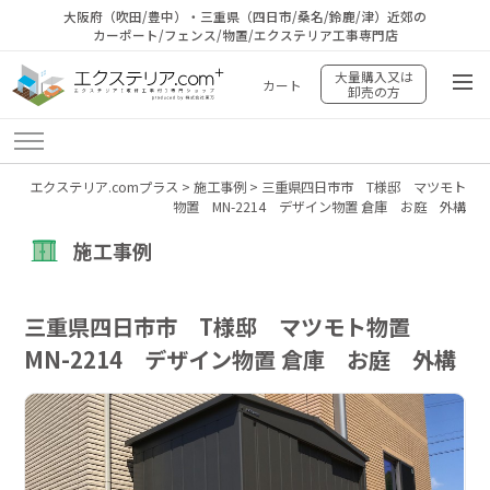
大阪府（吹田/豊中）・三重県（四日市/桑名/鈴鹿/津）近郊の
カーポート/フェンス/物置/エクステリア工事専門店
大量購入又は
カート
卸売の方
エクステリア.comプラス
>
施工事例
>
三重県四日市市 T様邸 マツモト
物置 MN-2214 デザイン物置 倉庫 お庭 外構
施工事例
三重県四日市市 T様邸 マツモト物置
MN-2214 デザイン物置 倉庫 お庭 外構