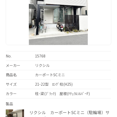
No.
15768
メーカー
リクシル
商品名
カーポートSCミニ
サイズ
21-22型 ﾛﾝｸﾞ柱(H25)
カラー
柱･梁(ﾌﾞﾗｯｸ) 屋根(ﾅﾁｭﾗﾙｼﾙﾊﾞｰF)
製品
リクシル カーポートSCミニ（駐輪場）サ