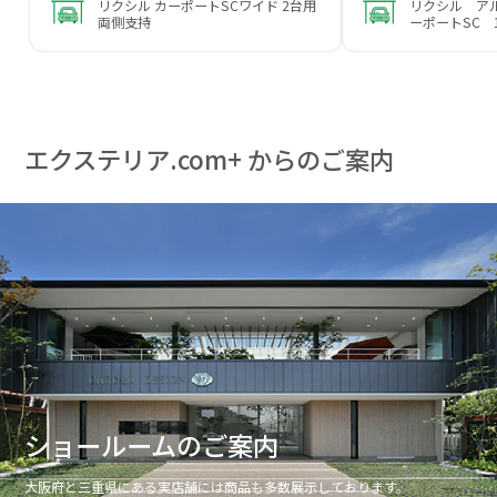
リクシル カーポートSCワイド 2台用
リクシル ア
両側支持
ーポートSC 
エクステリア.com+ からのご案内
ショールームのご案内
大阪府と三重県にある実店舗には商品も多数展示しております。