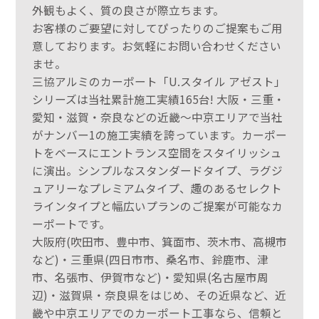
外観もよく、質の良さが際立ちます。
お客様のご要望に対してぴったりのご提案もご用
意しております。お気軽にお問い合わせください
ませ。
三協アルミのカーポート「U.スタイル アゼスト」
シリーズは当社累計施工実績165台! 大阪・三重・
愛知・滋賀・奈良などの近畿～中京エリアで当社
がナンバー1の施工実績を誇っています。カーポー
トをベースにエントランス空間をスタイリッシュ
に演出。シンプルなスタンダードタイプ、ラグジ
ュアリーなプレミアムタイプ、趣のあるセレクト
ラインタイプと幅広いプランのご提案が可能なカ
ーポートです。
大阪府(吹田市、豊中市、箕面市、茨木市、高槻市
など)・三重県(四日市市、桑名市、鈴鹿市、津
市、名張市、伊賀市など)・愛知県(名古屋市周
辺)・滋賀県・奈良県をはじめ、その近県など、近
畿や中京エリアでのカーポート工事なら、信頼と