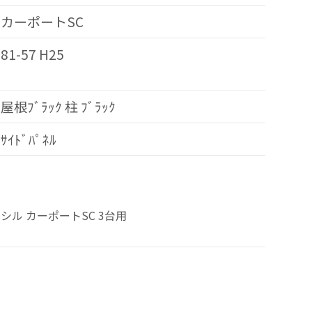
カーポートSC
81-57 H25
屋根ﾌﾞﾗｯｸ 柱 ﾌﾞﾗｯｸ
ｻｲﾄﾞﾊﾟﾈﾙ
シル カーポートSC 3台用