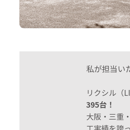
私が担当い
リクシル（L
395台！
大阪・三重
工実績を誇