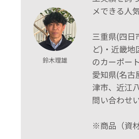
メできる人
三重県(四
ど)・近畿地
鈴木理雄
のカーポート
愛知県(名古
津市、近江
問い合わせ
※商品（資