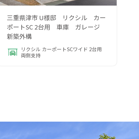
三重県津市 U様邸 リクシル カー
三
ポートSC 2台用 車庫 ガレージ
新築外構
リクシル カーポートSCワイド 2台用
両側支持