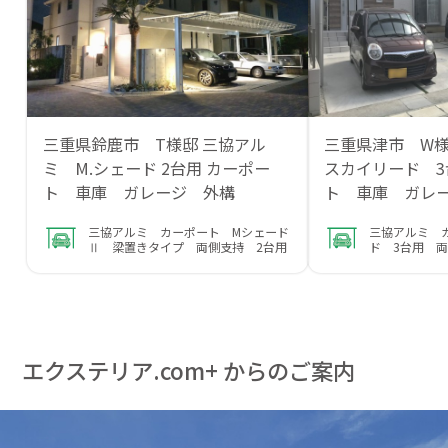
三重県鈴鹿市 T様邸 三協アル
三重県津市 W
ミ M.シェード 2台用 カーポー
スカイリード 
ト 車庫 ガレージ 外構
ト 車庫 ガレ
三協アルミ カーポート Mシェード
三協アルミ 
Ⅱ 梁置きタイプ 両側支持 2台用
ド 3台用 
エクステリア.com+ からのご案内