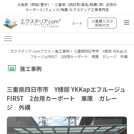
大阪府（吹田/豊中）・三重県（四日市/桑名/鈴鹿/津）近郊の
カーポート/フェンス/物置/エクステリア工事専門店
大量購入又は
カート
卸売の方
エクステリア.comプラス
>
施工事例
>
三重県四日市市 Y様邸 YKKapエ
フルージュFIRST 2台用カーポート 車庫 ガレージ 外構
施工事例
三重県四日市市 Y様邸 YKKapエフルージュ
FIRST 2台用カーポート 車庫 ガレー
ジ 外構