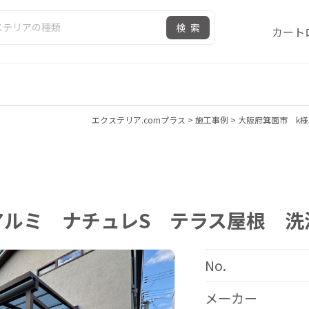
検索
カート
エクステリア.comプラス
>
施工事例
>
大阪府箕面市 k
アルミ ナチュレS テラス屋根 洗
No.
メーカー