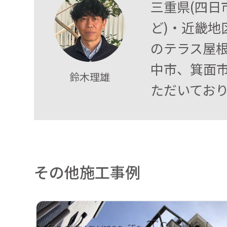
三重県(四
ど)・近畿地
のテラス屋根
中市、箕面
鈴木理雄
ただいてお
その他施工事例