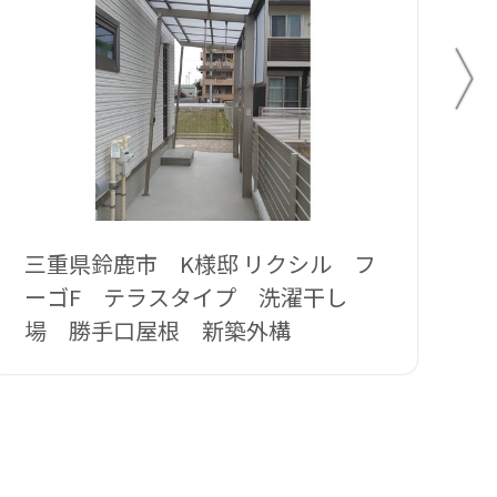
三重県鈴鹿市 K様邸 リクシル フ
三
ーゴF テラスタイプ 洗濯干し
場 勝手口屋根 新築外構