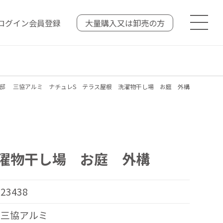
ログイン
会員登録
大量購入又は
卸売の方
様邸 三協アルミ ナチュレS テラス屋根 洗濯物干し場 お庭 外構
濯物干し場 お庭 外構
23438
三協アルミ