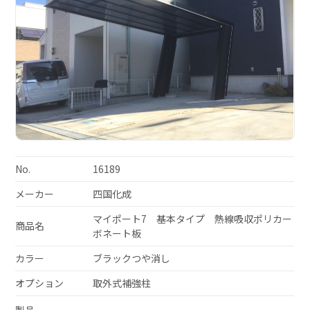
No.
16189
メーカー
四国化成
マイポート7 基本タイプ 熱線吸収ポリカー
商品名
ボネート板
カラー
ブラックつや消し
オプション
取外式補強柱