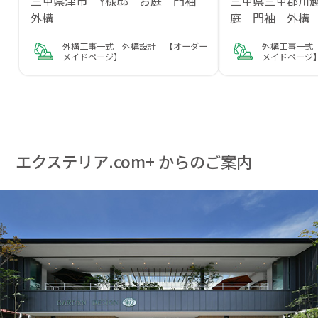
三重県津市 Y様邸 お庭 門袖
三重県三重郡川越
外構
庭 門袖 外構
外構工事一式 外構設計 【オーダー
外構工事一式
メイドページ】
メイドページ
エクステリア.com+ からのご案内