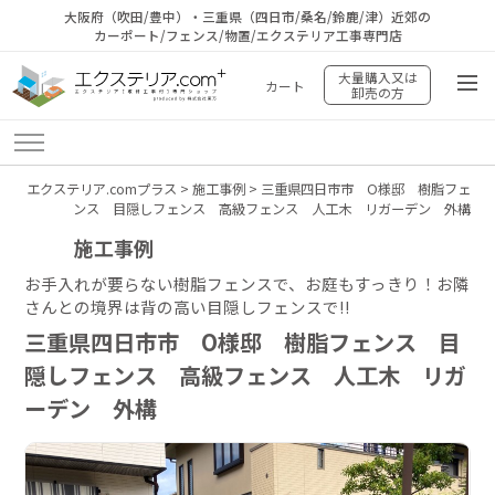
大阪府（吹田/豊中）・三重県（四日市/桑名/鈴鹿/津）近郊の
カーポート/フェンス/物置/エクステリア工事専門店
大量購入又は
カート
卸売の方
エクステリア.comプラス
>
施工事例
>
三重県四日市市 O様邸 樹脂フェ
ンス 目隠しフェンス 高級フェンス 人工木 リガーデン 外構
施工事例
お手入れが要らない樹脂フェンスで、お庭もすっきり！お隣
さんとの境界は背の高い目隠しフェンスで!!
三重県四日市市 O様邸 樹脂フェンス 目
隠しフェンス 高級フェンス 人工木 リガ
ーデン 外構