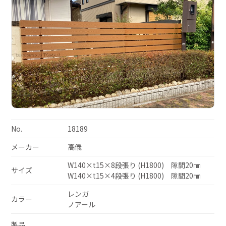
No.
18189
メーカー
高儀
W140×t15×8段張り (H1800) 隙間20㎜
サイズ
W140×t15×4段張り (H1800) 隙間20㎜
レンガ
カラー
ノアール
製品