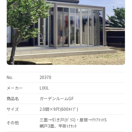
No.
20370
メーカー
LIXIL
商品名
ガーデンルームGF
サイズ
2.0間×9尺(600ﾀｲﾌﾟ)
三面→引き戸(ｶﾞﾗｽ)・屋根→ｸﾘｱﾏｯﾄS
その他
網戸3面、竿掛けｾｯﾄ