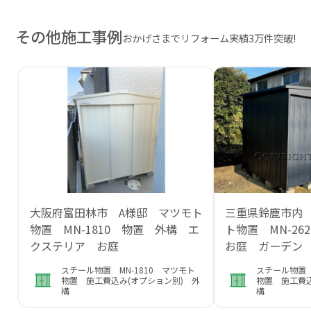
その他施工事例
おかげさまでリフォーム実績3万件突破!
大阪府富田林市 A様邸 マツモト
三重県鈴鹿市内
物置 MN-1810 物置 外構 エ
ト物置 MN-2
クステリア お庭
お庭 ガーデン
スチール物置 MN-1810 マツモト
スチール物置 
物置 施工費込み(オプション別) 外
物置 施工費込
構
構