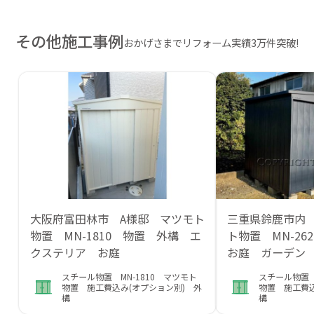
その他施工事例
おかげさまでリフォーム実績3万件突破!
大阪府富田林市 A様邸 マツモト
三重県鈴鹿市内
物置 MN-1810 物置 外構 エ
ト物置 MN-2
クステリア お庭
お庭 ガーデン
スチール物置 MN-1810 マツモト
スチール物置 
物置 施工費込み(オプション別) 外
物置 施工費込
構
構