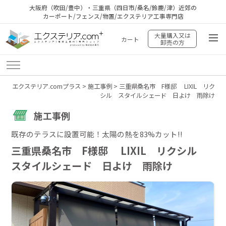
大阪府（吹田/豊中）・三重県（四日市/桑名/鈴鹿/津）近郊の
カーポート/フェンス/物置/エクステリア工事専門店
大量購入又は
カート
卸売の方
エクステリア.comプラス
>
施工事例
>
三重県桑名市 F様邸 LIXIL リク
シル スタイルシェード 日よけ 雨除け
施工事例
既存のテラスに設置可能！太陽の熱を83%カット!!
三重県桑名市 F様邸 LIXIL リクシル
スタイルシェード 日よけ 雨除け