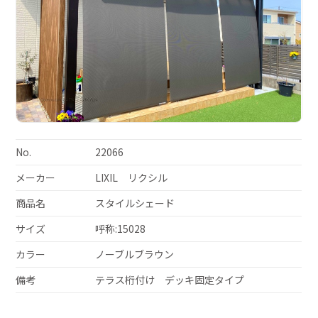
No.
22066
メーカー
LIXIL リクシル
商品名
スタイルシェード
サイズ
呼称:15028
カラー
ノーブルブラウン
備考
テラス桁付け デッキ固定タイプ