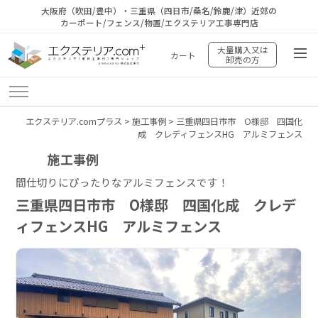
大阪府（吹田/豊中）・三重県（四日市/桑名/鈴鹿/津）近郊の
カーポート/フェンス/物置/エクステリア工事専門店
大量購入又は
カート
卸売の方
エクステリア.comプラス
>
施工事例
>
三重県四日市市 O様邸 四国化
成 クレディフェンスHG アルミフェンス
施工事例
間仕切りにぴったりなアルミフェンスです！
三重県四日市市 O様邸 四国化成 クレデ
ィフェンスHG アルミフェンス