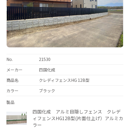
No.
21530
メーカー
四国化成
商品名
クレディフェンスHG 12B型
カラー
ブラック
製品
四国化成 アルミ目隠しフェンス クレデ
ィフェンスHG12B型(片面仕上げ）アルミカ
ラー