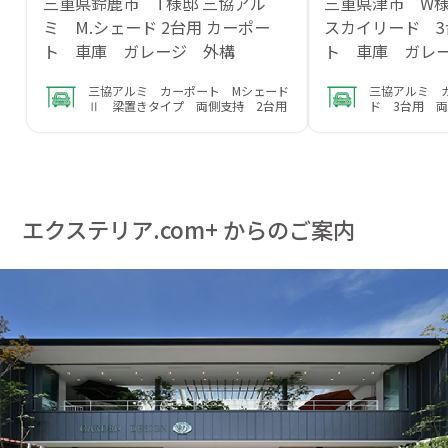
三重県鈴鹿市 T様邸 三協アル
三重県津市 W
ミ M.シェード 2台用 カーポー
スカイリード 
ト 車庫 ガレージ 外構
ト 車庫 ガレ
三協アルミ カーポート Mシェード
三協アルミ 
Ⅱ 梁置きタイプ 両側支持 2台用
ド 3台用 
エクステリア.com+ からのご案内