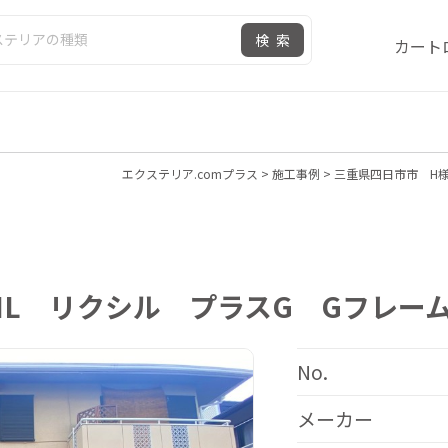
検索
カート
エクステリア.comプラス
>
施工事例
>
三重県四日市市 H様
XIL リクシル プラスG Gフレ
No.
メーカー