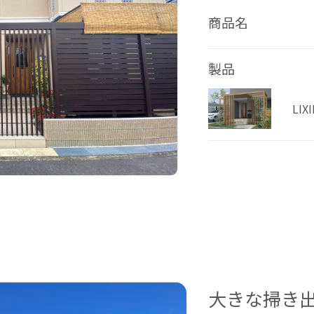
商品名
製品
LI
大きな掃き