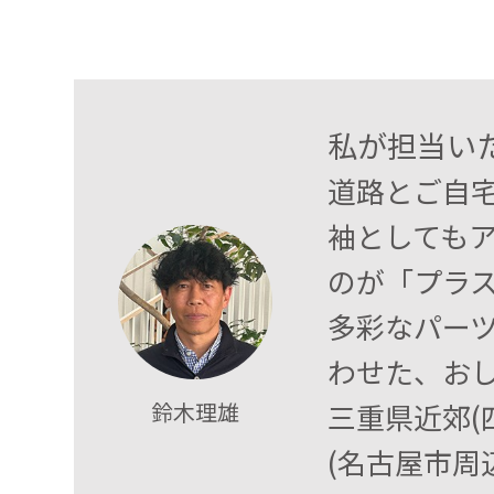
私が担当い
道路とご自
袖としても
のが「プラ
多彩なパー
わせた、お
鈴木理雄
三重県近郊(
(名古屋市周