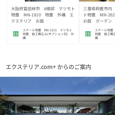
大阪府富田林市 A様邸 マツモト
三重県鈴鹿市内
物置 MN-1810 物置 外構 エ
ト物置 MN-2
クステリア お庭
お庭 ガーデン
スチール物置 MN-1810 マツモト
スチール物置 
物置 施工費込み(オプション別) 外
物置 施工費込
構
構
エクステリア.com+ からのご案内