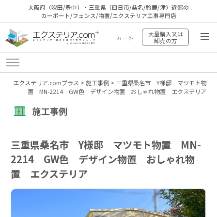
大阪府（吹田/豊中）・三重県（四日市/桑名/鈴鹿/津）近郊の
カーポート/フェンス/物置/エクステリア工事専門店
大量購入又は
カート
卸売の方
エクステリア.comプラス
>
施工事例
>
三重県桑名市 Y様邸 マツモト物
置 MN-2214 GW色 デザイン物置 おしゃれ物置 エクステリア
施工事例
三重県桑名市 Y様邸 マツモト物置 MN-
2214 GW色 デザイン物置 おしゃれ物
置 エクステリア