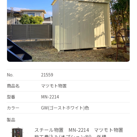
No.
21559
商品名
マツモト物置
型番
MN-2214
カラー
GW(ゴーストホワイト)色
製品
スチール物置 MN-2214 マツモト物置
施工費込み(オプション別) 外構