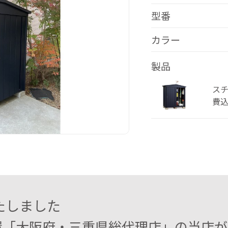
型番
カラー
製品
スチ
費込
たしました
「大阪府・三重県総代理店」の当店がオス