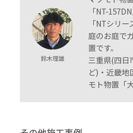
「NT-15
「NTシリ
庭のお庭で
置です。
鈴木理雄
三重県(四
ど)・近畿地
モト物置「大
その他施工事例