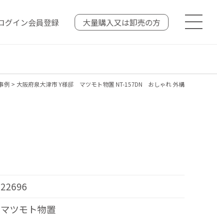
ログイン
会員登録
大量購入又は
卸売の方
事例
>
大阪府泉大津市 Y様邸 マツモト物置 NT-157DN おしゃれ 外構
22696
マツモト物置