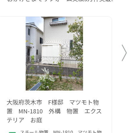
大阪府茨木市 F様邸 マツモト物
和
置 MN-1810 外構 物置 エクス
ト
テリア お庭
スチール物置 MN-1810 マツモト物