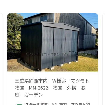
三重県鈴鹿市内 W様邸 マツモト
物置 MN-2622 物置 外構 お
庭 ガーデン
スチール物置 MN-2622 マツモト物