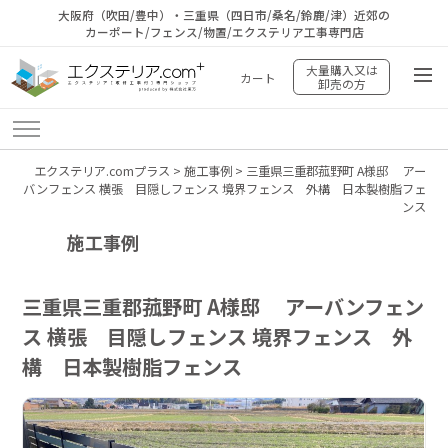
大阪府（吹田/豊中）・三重県（四日市/桑名/鈴鹿/津）近郊の
カーポート/フェンス/物置/エクステリア工事専門店
大量購入又は
カート
卸売の方
エクステリア.comプラス
>
施工事例
>
三重県三重郡菰野町 A様邸 アー
バンフェンス 横張 目隠しフェンス 境界フェンス 外構 日本製樹脂フェ
ンス
施工事例
三重県三重郡菰野町 A様邸 アーバンフェン
ス 横張 目隠しフェンス 境界フェンス 外
構 日本製樹脂フェンス