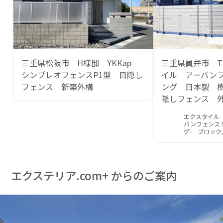
三重県松阪市 H様邸 YKKap
三重県員弁市 
シンプレオフェンスP1型 目隠し
イル アーバン
フェンス 新築外構
ング 日本製 
隠しフェンス 
エクスタイル
バンフェンス S
グ- ブロック
エクステリア.com+ からのご案内