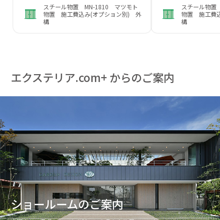
スチール物置 MN-1810 マツモト
スチール物置 
物置 施工費込み(オプション別) 外
物置 施工費込
構
構
エクステリア.com+ からのご案内
ショールームのご案内