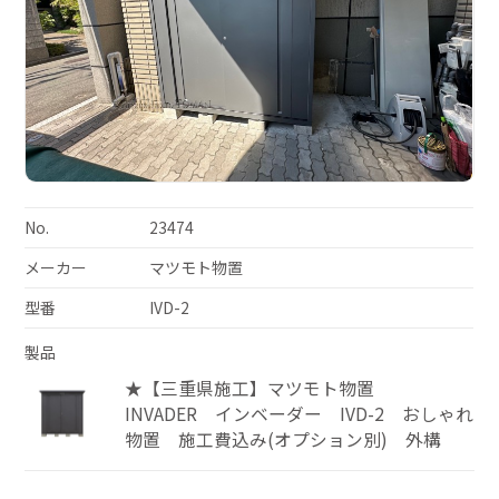
No.
23474
メーカー
マツモト物置
型番
IVD-2
製品
★【三重県施工】マツモト物置
INVADER インベーダー IVD-2 おしゃれ
物置 施工費込み(オプション別) 外構