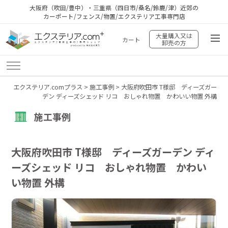
大阪府（吹田/豊中）・三重県（四日市/桑名/鈴鹿/津）近郊の
カーポート/フェンス/物置/エクステリア工事専門店
大量購入又は
カート
卸売の方
エクステリア.comプラス
>
施工事例
>
大阪府吹田市 T様邸 ディーズガー
デン ディーズシェッド リコ おしゃれ物置 かわいい物置 外構
施工事例
大阪府吹田市 T様邸 ディーズガーデン ディ
ーズシェッド リコ おしゃれ物置 かわい
い物置 外構