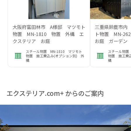
大阪府富田林市 A様邸 マツモト
三重県鈴鹿市内
物置 MN-1810 物置 外構 エ
ト物置 MN-2
クステリア お庭
お庭 ガーデン
スチール物置 MN-1810 マツモト
スチール物置 
物置 施工費込み(オプション別) 外
物置 施工費込
構
構
エクステリア.com+ からのご案内